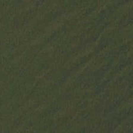
pt
en
(
0
)
VOLTAR À LOJA
ERMO
alfrocheiro, vinho tinto, 2021, 0,75 l
CASTAS
100% Alfrocheiro de vinhas com 30 anos.
SOLO
Solos franco-arenosos originários de xisto e
grauvaques, dando
ao vinho uma mineralidade e frescura que,
numa região como o Alentejo, se
traduz num equilíbrio surpreendente.
VINIFICAÇAO
Uvas criteriosamente selecionadas na vinha
e adega com prensagem muito suave,
separando-se apenas a lágrima do mosto.
Fermentação com controle de temperatura