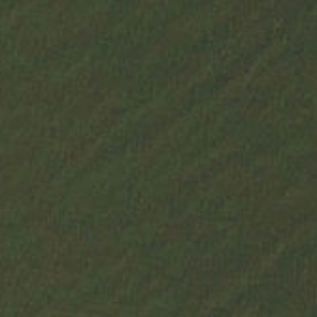
em
barricas novas de carvalho francês (50%) em
câmara de frio a 14ºC e em cuba inox (50%)
a
16ºC. Estágio em contacto com as borras
finais durante 10 meses.
2.592 garrafas.
€
40,00
adicionar
PRODUTOS RELACIONADOS