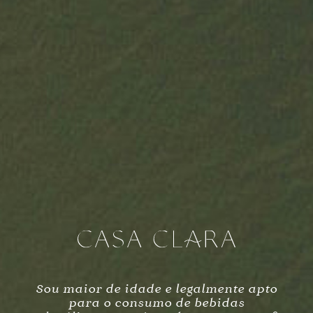
ERMO
ERMO
cabernet sauvignon, vinho
alfrocheiro, vinho rosé,
tinto, 2021, 0,75 l
2022, 0,75 l
€
40,00
€
30,00
comprar
comprar
Sou maior de idade e legalmente apto
para o consumo de bebidas