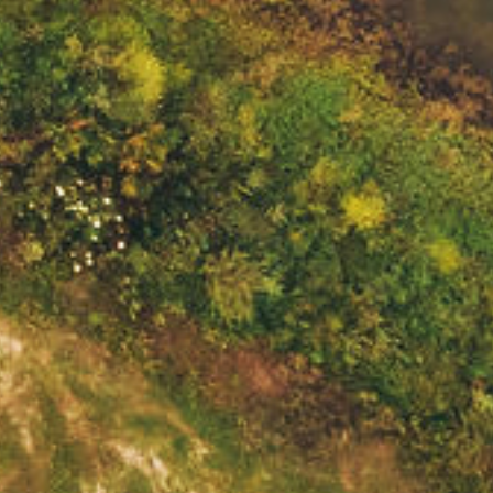
instagram
facebook
SUBSCREVA A NOSSA NEWSLETTER
ok
SOBRE NÓS
LOJA
A NOSSA HISTÓRIA
ENOTURISMO
A NOSSA EQUIPA
SUSTENTABILIDADE
AS PROPRIEDADES
CONTACTOS
OS VINHOS
TERMOS & CONDIÇÕES
OS AZEITES
LIVRO DE RECLAMAÇÕES
ESTE SITE UTILIZA VÁRIOS TIPOS DE COOKIES PARA CONTROLAR,
MELHORAR E PERSONALIZAR A SUA EXPERIÊNCIA. SAIBA MAIS SOBRE AS
FORMAS COMO UTILIZAMOS OS COOKIES E COMO PODE GERI-LOS NA
NOSSA
POLÍTICA DE COOKIES
. AO CLICAR EM ‘ACEITAR’ ESTÁ A
CONCORDAR COM A NOSSA
POLÍTICA DE COOKIES
.
aceitar