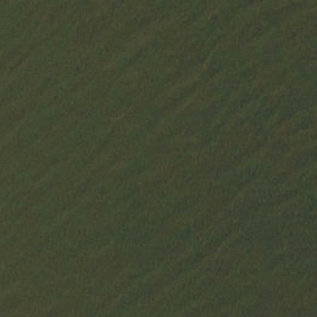
pt
en
(
0
)
enviar