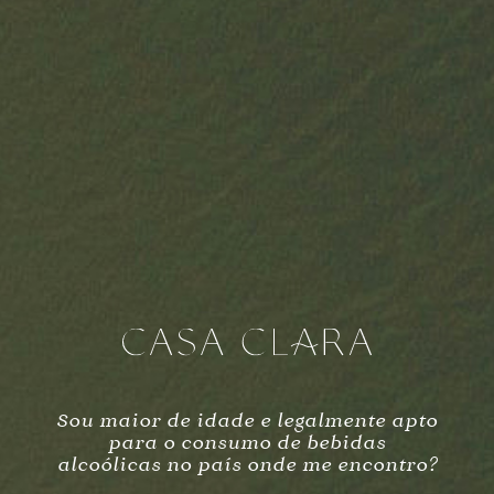
Herdade da Capela
MOURA,
PORTUGAL
Quinta de D. Maria
SERRA DO MENDRO, VIDIGUEIRA,
PORTUGAL
Escritório
ZONA DE ACT. ECONÓMICAS, 26
7830—212 PIAS, SERPA
PORTUGAL
HORÁRIO
seg—sexta
9h — 19h
Sou maior de idade e legalmente apto
para o consumo de bebidas
alcoólicas no país onde me encontro?